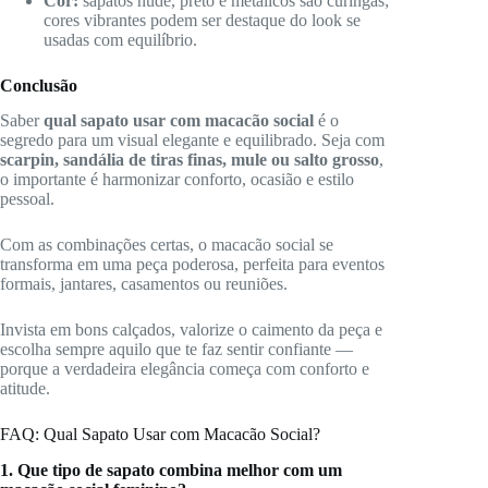
Cor:
sapatos nude, preto e metálicos são curingas;
cores vibrantes podem ser destaque do look se
usadas com equilíbrio.
Conclusão
Saber
qual sapato usar com macacão social
é o
segredo para um visual elegante e equilibrado. Seja com
scarpin, sandália de tiras finas, mule ou salto grosso
,
o importante é harmonizar conforto, ocasião e estilo
pessoal.
Com as combinações certas, o macacão social se
transforma em uma peça poderosa, perfeita para eventos
formais, jantares, casamentos ou reuniões.
Invista em bons calçados, valorize o caimento da peça e
escolha sempre aquilo que te faz sentir confiante —
porque a verdadeira elegância começa com conforto e
atitude.
FAQ: Qual Sapato Usar com Macacão Social?
1. Que tipo de sapato combina melhor com um