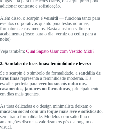
longas”. Já para macacões claros, o scarpin preto pode
adicionar contraste e sofisticação.
Além disso, o scarpin é
versátil
— funciona tanto para
eventos corporativos quanto para festas noturnas,
formaturas e casamentos. Basta ajustar o salto e o
acabamento (fosco para o dia, verniz ou cetim para a
noite).
Veja também:
Qual Sapato Usar com Vestido Midi?
2. Sandália de tiras finas: feminilidade e leveza
Se o scarpin é o símbolo da formalidade, a
sandália de
tiras finas
representa a feminilidade moderna. É a
escolha perfeita para
eventos sociais noturnos,
casamentos, jantares ou formaturas
, principalmente
em dias mais quentes.
As tiras delicadas e o design minimalista deixam o
macacão social com um toque mais leve e sofisticado
,
sem tirar a formalidade. Modelos com salto fino e
amarrações discretas valorizam os pés e alongam o
visual.