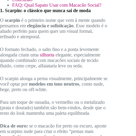
FAQ: Qual Sapato Usar com Macacão Social?
1. Scarpin: o clássico que nunca sai de moda
O
scarpin
é o primeiro nome que vem à mente quando
pensamos em
elegância e sofisticação
. Esse modelo é o
aliado perfeito para quem quer um visual formal,
refinado e atemporal.
O formato fechado, o salto fino e a ponta levemente
alongada criam uma
silhueta
elegante, especialmente
quando combinado com macacões sociais de tecido
fluido, como crepe, alfaiataria leve ou seda.
O scarpin alonga a perna visualmente, principalmente se
você optar por
modelos em tons neutros
, como nude,
bege, preto ou off-white.
Para um toque de ousadia, o vermelho ou o metalizado
(prata e dourado) também são bem-vindos, desde que o
resto do look mantenha uma paleta equilibrada.
Dica de ouro:
se o macacão for preto ou escuro, aposte
em scarpins nude para criar o efeito “pernas mais