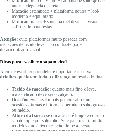
Macacão preto ou vinho + sandália de salto grosso
nude = elegância discreta.
Macacão estampado + plataforma neutra = look
moderno e equilibrado.
Macacão branco + sandália metalizada = visual
sofisticado para festas.
Atenção:
evite plataformas muito pesadas com
macacões de tecido leve — o contraste pode
desarmonizar o visual.
Dicas para escolher o sapato ideal
Além de escolher o modelo, é importante observar
detalhes que fazem toda a diferença
no resultado final.
Tecido do macacão:
quanto mais fino e leve,
mais delicado deve ser o calçado.
Ocasião:
eventos formais pedem salto fino;
ocasiões diurnas e informais permitem salto grosso
ou médio.
Altura da barra:
se o macacão é longo e cobre o
sapato, opte por salto alto. Se é pantacourt, prefira
modelos que deixem o peito do pé à mostra.