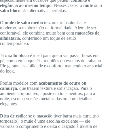
especialmente em ocasiões que pedem
conforto e
elegância ao mesmo tempo
. Nesses casos, o
mule
ou o
salto bloco
são alternativas perfeitas.
O
mule de salto médio
traz um ar fashionista e
moderno, sem abrir mão da formalidade. Além de ser
confortável, ele combina muito bem com
macacões de
alfaiataria
, conferindo um toque de estilo
contemporâneo.
Já o
salto bloco
é ideal para quem vai passar horas em
pé, como em coquetéis, reuniões ou eventos de trabalho.
Ele garante estabilidade e conforto, mantendo o ar social
do look.
Prefira modelos com
acabamento de couro ou
camurça
, que trazem textura e sofisticação. Para o
ambiente corporativo, aposte em tons neutros; para a
noite, escolha versões metalizadas ou com detalhes
elegantes.
Dica de estilo:
se o macacão tiver barra mais curta (no
tornozelo), o mule é uma escolha excelente — ele
valoriza o comprimento e deixa o calçado à mostra de