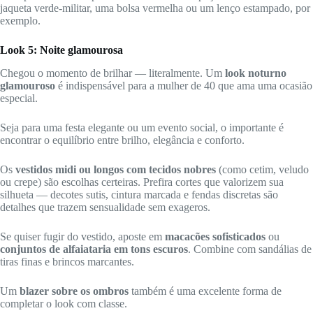
jaqueta verde-militar, uma bolsa vermelha ou um lenço estampado, por
exemplo.
Look 5: Noite glamourosa
Chegou o momento de brilhar — literalmente. Um
look noturno
glamouroso
é indispensável para a mulher de 40 que ama uma ocasião
especial.
Seja para uma festa elegante ou um evento social, o importante é
encontrar o equilíbrio entre brilho, elegância e conforto.
Os
vestidos midi ou longos com tecidos nobres
(como cetim, veludo
ou crepe) são escolhas certeiras. Prefira cortes que valorizem sua
silhueta — decotes sutis, cintura marcada e fendas discretas são
detalhes que trazem sensualidade sem exageros.
Se quiser fugir do vestido, aposte em
macacões sofisticados
ou
conjuntos de alfaiataria em tons escuros
. Combine com sandálias de
tiras finas e brincos marcantes.
Um
blazer sobre os ombros
também é uma excelente forma de
completar o look com classe.