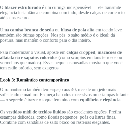
O
blazer estruturado
é um curinga indispensável — ele transmite
elegância instantânea e combina com tudo, desde calças de corte reto
até jeans escuro.
Uma
camisa branca de seda
ou
blusa de gola alta
em tecido leve
também são ótimas opções. Nos pés, o salto médio é o ideal: dá
postura, mas mantém o conforto para o dia inteiro.
Para modernizar o visual, aposte em
calças cropped
,
macacões de
alfaiataria
e
sapatos coloridos
(como scarpins em tons terrosos ou
vermelhos queimados). Essas pequenas ousadias mostram que você
tem estilo próprio, sem exageros.
Look 3: Romântico contemporâneo
O romantismo também tem espaço aos 40, mas de um jeito mais
sofisticado e maduro. Esqueça babados excessivos ou estampas infanti
— o segredo é trazer o toque feminino com
equilíbrio e elegância
.
Os
vestidos midi de tecidos fluidos
são excelentes opções. Prefira
estampas delicadas, como florais pequenos, poás ou listras finas.
Combine com sandálias de salto bloco ou rasteiras elegantes.