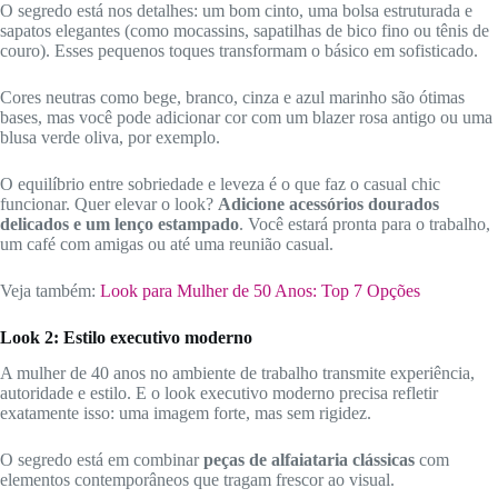
O segredo está nos detalhes: um bom cinto, uma bolsa estruturada e
sapatos elegantes (como mocassins, sapatilhas de bico fino ou tênis de
couro). Esses pequenos toques transformam o básico em sofisticado.
Cores neutras como bege, branco, cinza e azul marinho são ótimas
bases, mas você pode adicionar cor com um blazer rosa antigo ou uma
blusa verde oliva, por exemplo.
O equilíbrio entre sobriedade e leveza é o que faz o casual chic
funcionar. Quer elevar o look?
Adicione acessórios dourados
delicados e um lenço estampado
. Você estará pronta para o trabalho,
um café com amigas ou até uma reunião casual.
Veja também:
Look para Mulher de 50 Anos: Top 7 Opções
Look 2: Estilo executivo moderno
A mulher de 40 anos no ambiente de trabalho transmite experiência,
autoridade e estilo. E o look executivo moderno precisa refletir
exatamente isso: uma imagem forte, mas sem rigidez.
O segredo está em combinar
peças de alfaiataria clássicas
com
elementos contemporâneos que tragam frescor ao visual.