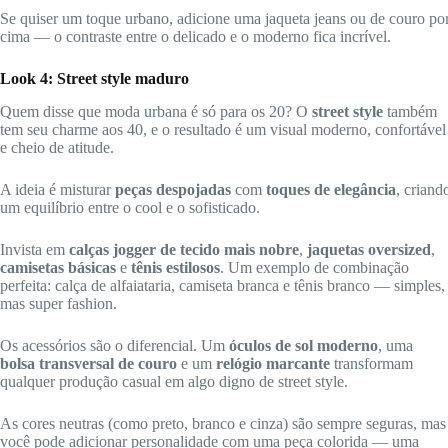
Se quiser um toque urbano, adicione uma jaqueta jeans ou de couro po
cima — o contraste entre o delicado e o moderno fica incrível.
Look 4: Street style maduro
Quem disse que moda urbana é só para os 20? O
street style
também
tem seu charme aos 40, e o resultado é um visual moderno, confortável
e cheio de atitude.
A ideia é misturar
peças despojadas
com
toques de elegância
, criand
um equilíbrio entre o cool e o sofisticado.
Invista em
calças jogger de tecido mais nobre
,
jaquetas oversized
,
camisetas básicas
e
tênis estilosos
. Um exemplo de combinação
perfeita: calça de alfaiataria, camiseta branca e tênis branco — simples,
mas super fashion.
Os acessórios são o diferencial. Um
óculos de sol moderno
, uma
bolsa transversal de couro
e um
relógio marcante
transformam
qualquer produção casual em algo digno de street style.
As cores neutras (como preto, branco e cinza) são sempre seguras, mas
você pode adicionar personalidade com uma peça colorida — uma