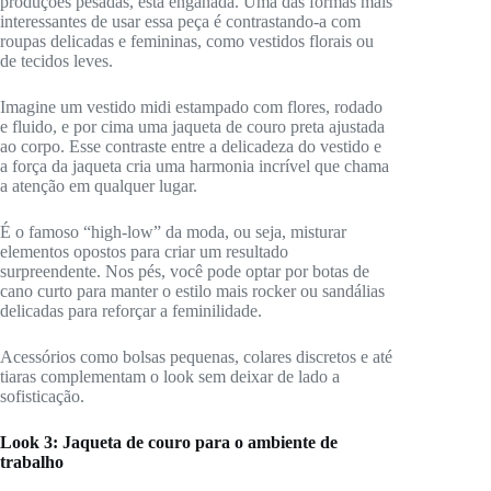
produções pesadas, está enganada. Uma das formas mais
interessantes de usar essa peça é contrastando-a com
roupas delicadas e femininas, como vestidos florais ou
de tecidos leves.
Imagine um vestido midi estampado com flores, rodado
e fluido, e por cima uma jaqueta de couro preta ajustada
ao corpo. Esse contraste entre a delicadeza do vestido e
a força da jaqueta cria uma harmonia incrível que chama
a atenção em qualquer lugar.
É o famoso “high-low” da moda, ou seja, misturar
elementos opostos para criar um resultado
surpreendente. Nos pés, você pode optar por botas de
cano curto para manter o estilo mais rocker ou sandálias
delicadas para reforçar a feminilidade.
Acessórios como bolsas pequenas, colares discretos e até
tiaras complementam o look sem deixar de lado a
sofisticação.
Look 3: Jaqueta de couro para o ambiente de
trabalho