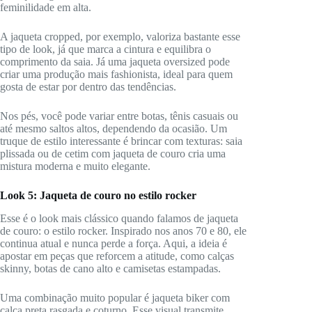
feminilidade em alta.
A jaqueta cropped, por exemplo, valoriza bastante esse
tipo de look, já que marca a cintura e equilibra o
comprimento da saia. Já uma jaqueta oversized pode
criar uma produção mais fashionista, ideal para quem
gosta de estar por dentro das tendências.
Nos pés, você pode variar entre botas, tênis casuais ou
até mesmo saltos altos, dependendo da ocasião. Um
truque de estilo interessante é brincar com texturas: saia
plissada ou de cetim com jaqueta de couro cria uma
mistura moderna e muito elegante.
Look 5: Jaqueta de couro no estilo rocker
Esse é o look mais clássico quando falamos de jaqueta
de couro: o estilo rocker. Inspirado nos anos 70 e 80, ele
continua atual e nunca perde a força. Aqui, a ideia é
apostar em peças que reforcem a atitude, como calças
skinny, botas de cano alto e camisetas estampadas.
Uma combinação muito popular é jaqueta biker com
calça preta rasgada e coturno. Esse visual transmite