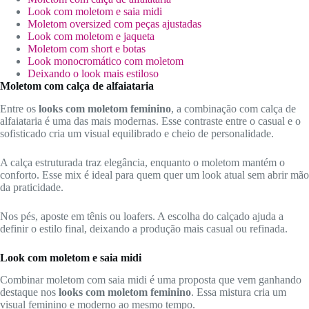
Look com moletom e saia midi
Moletom oversized com peças ajustadas
Look com moletom e jaqueta
Moletom com short e botas
Look monocromático com moletom
Deixando o look mais estiloso
Moletom com calça de alfaiataria
Entre os
looks com moletom feminino
, a combinação com calça de
alfaiataria é uma das mais modernas. Esse contraste entre o casual e o
sofisticado cria um visual equilibrado e cheio de personalidade.
A calça estruturada traz elegância, enquanto o moletom mantém o
conforto. Esse mix é ideal para quem quer um look atual sem abrir mão
da praticidade.
Nos pés, aposte em tênis ou loafers. A escolha do calçado ajuda a
definir o estilo final, deixando a produção mais casual ou refinada.
Look com moletom e saia midi
Combinar moletom com saia midi é uma proposta que vem ganhando
destaque nos
looks com moletom feminino
. Essa mistura cria um
visual feminino e moderno ao mesmo tempo.